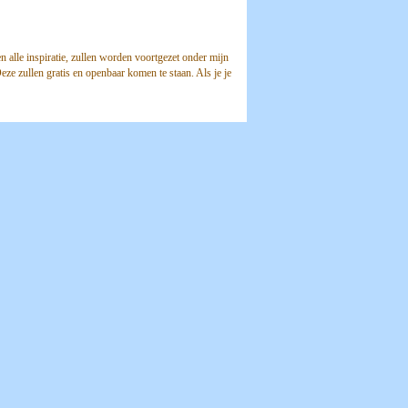
n alle inspiratie, zullen worden voortgezet onder mijn
ze zullen gratis en openbaar komen te staan. Als je je