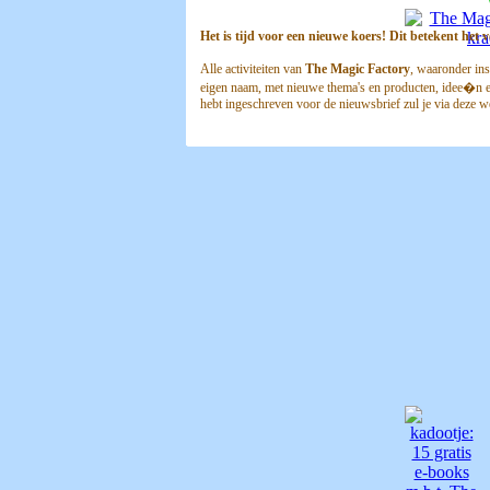
Het is tijd voor een nieuwe koers! Dit betekent het 
Alle activiteiten van
The Magic Factory
, waaronder ins
eigen naam, met nieuwe thema's en producten, idee�n en 
hebt ingeschreven voor de nieuwsbrief zul je via deze