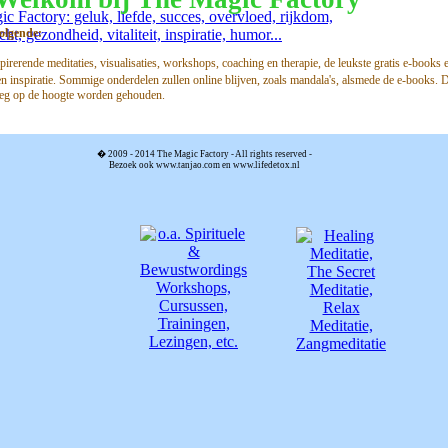
volgende:
pirerende meditaties, visualisaties, workshops, coaching en therapie, de leukste gratis e-books e
inspiratie. Sommige onderdelen zullen online blijven, zoals mandala's, alsmede de e-books. De
 weg op de hoogte worden gehouden.
� 2009 - 2014
The Magic Factory
-
All rights reserved
-
Bezoek ook
www.tanjao.com
en
www.lifedetox.nl