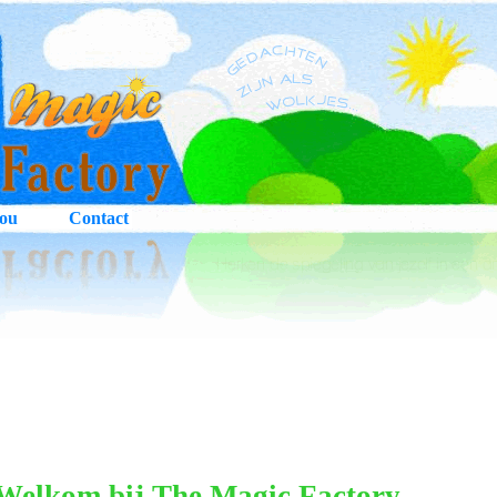
r jou
Contact
Welkom bij The Magic Factory